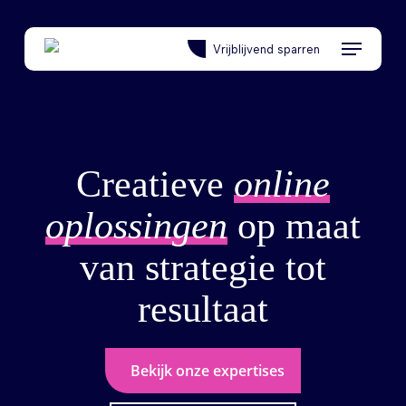
Skip
to
Menu
Vrijblijvend sparren
main
content
Creatieve
online
oplossingen
op maat
van strategie tot
resultaat
Bekijk onze expertises