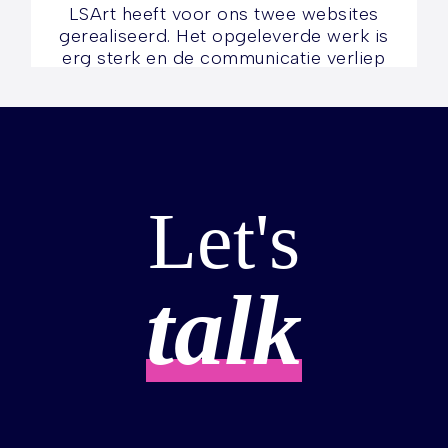
LSArt heeft voor ons twee websites
gerealiseerd. Het opgeleverde werk is
erg sterk en de communicatie verliep
uitstekend. Ik zou LSArt aanbevelen als
je op zoek bent naar een partij
waarmee je snel en direct kan
schakelen.
Let's
AV Supplier
talk