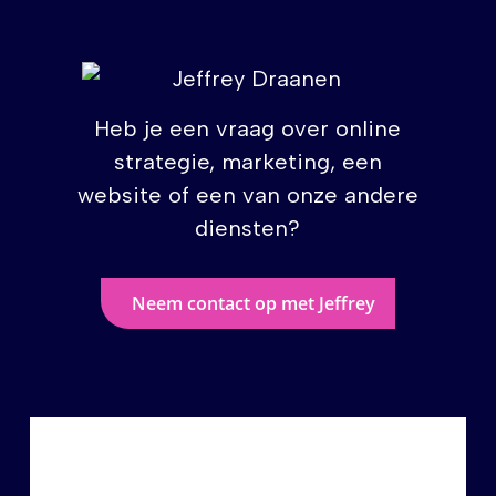
Heb je een vraag over online
strategie, marketing, een
website of een van onze andere
diensten?
Neem contact op met Jeffrey
Een fijne partij om mee samen te
werken. Het vermogen om op
marketinggebied mee te denken is echt
een meerwaarde. LSArt begrijpt onze
doelen en weet hoe ze die kunnen
vertalen in een effectieve online