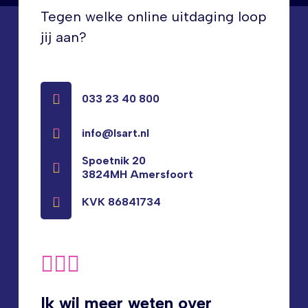
aanwezigheid. Bovendien zijn de heren
Tegen welke online uitdaging loop
prettig in de omgang wat het des te
aangenamer maakt om met deze partij
jij aan?
samen te werken.
Kimberley Bello
033 23 40 800
info@lsart.nl
Spoetnik 20
3824MH Amersfoort
KVK 86841734
Ik wil meer weten over