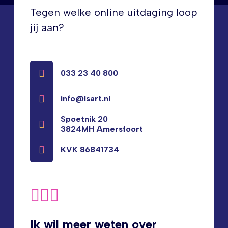
Tegen welke online uitdaging loop
AV Supplier
jij aan?
033 23 40 800
info@lsart.nl
Spoetnik 20
3824MH Amersfoort
KVK 86841734
Ik wil meer weten over