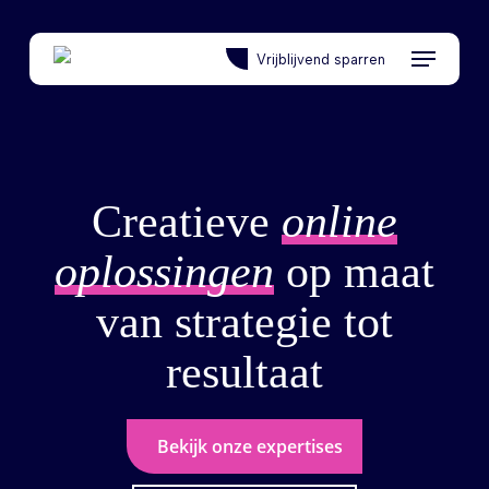
Skip
to
Menu
Vrijblijvend sparren
main
content
Creatieve
online
oplossingen
op maat
van strategie tot
resultaat
Bekijk onze expertises