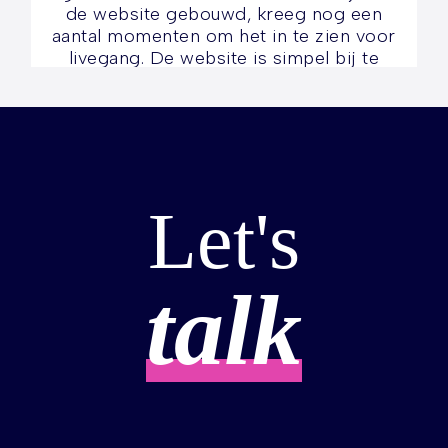
de website gebouwd, kreeg nog een
aantal momenten om het in te zien voor
livegang. De website is simpel bij te
houden en werkt heel goed! Topservice,
zeker aan te raden. Bedankt mannen!
Billy N
Let's
talk