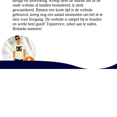
design en uitwerking. Kreeg sterk de indruk dat ze de
oude website al hadden bestudeerd, is sterk
gewaardeerd. Binnen een korte tijd is de website
gebouwd, kreeg nog een aantal momenten om het in te
zien voor livegang. De website is simpel bij te houden
en werkt heel goed! Topservice, zeker aan te raden.
Bedankt mannen!
Billy N
Wij zijn erg tevreden over de diensten van LSArt. Onze
website staat als een huis, ze zijn goed bereikbaar voor
vragen en denken altijd mee. Wij raden LSArt ten
zeerste aan!