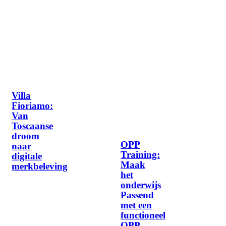
Villa
Fioriamo:
Van
Toscaanse
droom
OPP
naar
Training:
digitale
Maak
merkbeleving
het
onderwijs
Passend
met een
functioneel
OPP