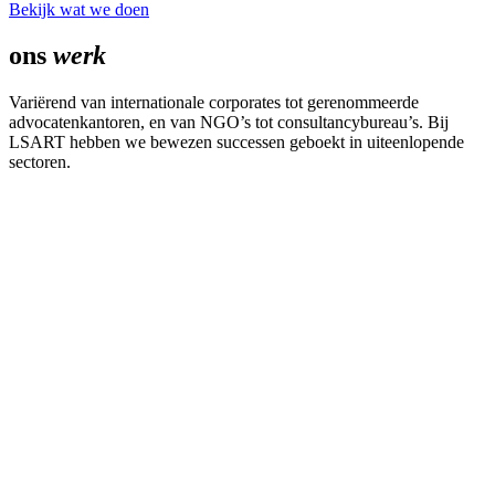
Bekijk wat we doen
ons
werk
Variërend van internationale corporates tot gerenommeerde
advocatenkantoren, en van NGO’s tot consultancybureau’s. Bij
LSART hebben we bewezen successen geboekt in uiteenlopende
sectoren.
Huisstijl
Social Media
Social Media
Opleidingsplatform
Social Media
Strategie
Strategie
Website
Strategie
Webdesign
Website
Wordpress website
Wordpress website
Webdesign
Website
Woocommerce
Website
Wordpress
website
Webshop
Wordpress website