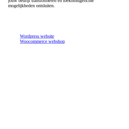
jouw bedrijf transformeren en toekomstgerichte
mogelijkheden ontsluiten.
Wordpress website
Woocommerce webshop
Online magazines
Dynamic Channel
Lead generatie tools