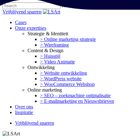
Skip
Hit enter to search or ESC to close
to
Close
Vrijblijvend sparren
main
Search
content
Menu
Cases
Onze expertises
Strategie & Identiteit
> Online marketing strategie
> Wireframing
Content & Design
> Huisstijl
> Video Animatie
Ontwikkeling
> Website ontwikkeling
> WordPress website
> WooCommerce Webshop
Online marketing
> SEO – zoekmachine optimalisatie
> E-mailmarketing en Nieuwsbrieven
Over ons
Inspiratie
Vrijblijvend sparren