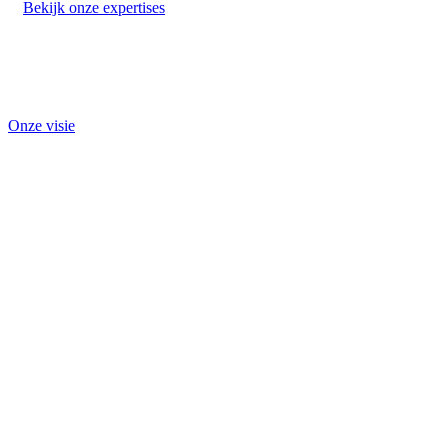
Bekijk onze expertises
Vrijblijvend sparren?
Onze visie
Een sterk merk begint met
de juiste keuzes
Sterke merken beginnen met een
helder verhaal. Wij maken het digitaal