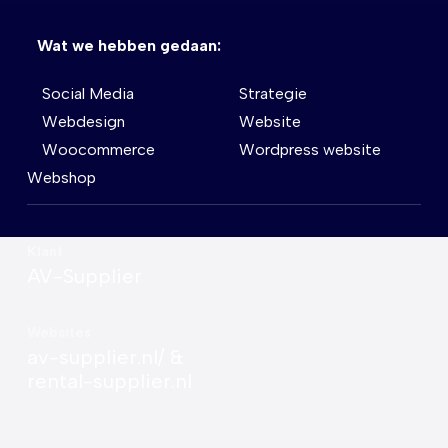
Wat we hebben gedaan:
Social Media
Strategie
Webdesign
Website
Woocommerce
Wordpress website
Webshop
Klant
AV-Supplier
Websites
av-supplier.nl/
&
rental-supplier.nl