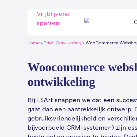
Skip
to
Vrijblijvend
main
sparren
C
content
Home
»
Privé: Ontwikkeling
»
WooCommerce Websho
Woocommerce webs
ontwikkeling
Bij LSArt snappen we dat een succes
gaat dan een aantrekkelijk ontwerp. 
gebruiksvriendelijkheid en verschill
bijvoorbeeld CRM-systemen) zijn ess
beste online ervaring te bieden. Dank