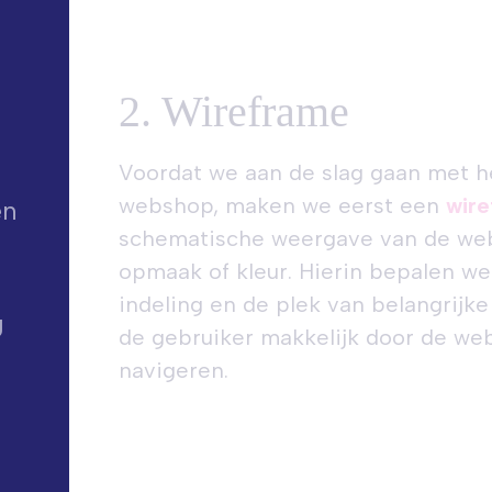
2. Wireframe
Voordat we aan de slag gaan met h
webshop, maken we eerst een
wir
en
schematische weergave van de we
opmaak of kleur. Hierin bepalen we 
indeling en de plek van belangrijk
g
de gebruiker makkelijk door de we
navigeren.