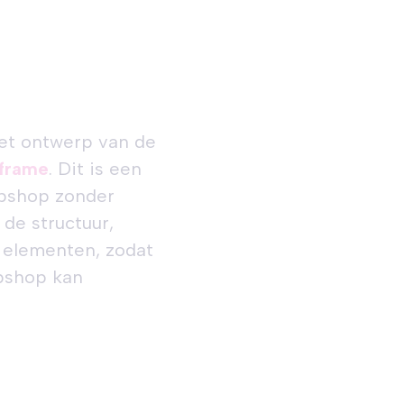
et ontwerp van de
eframe
. Dit is een
bshop zonder
de structuur,
e elementen, zodat
bshop kan