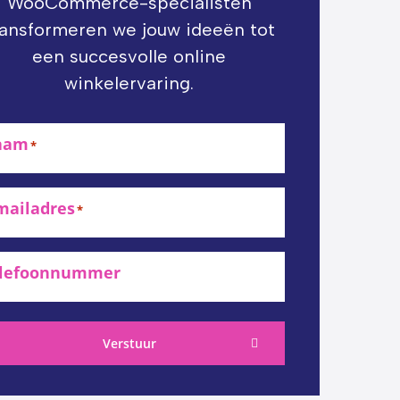
WooCommerce-specialisten
ransformeren we jouw ideeën tot
een succesvolle online
winkelervaring.
aam
*
mailadres
*
lefoonnummer
Verstuur