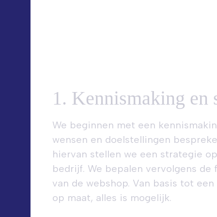
1. Kennismaking en s
We beginnen met een kennismaking
wensen en doelstellingen bespreke
hiervan stellen we een strategie op
bedrijf. We bepalen vervolgens de f
van de webshop. Van basis tot een
op maat, alles is mogelijk.