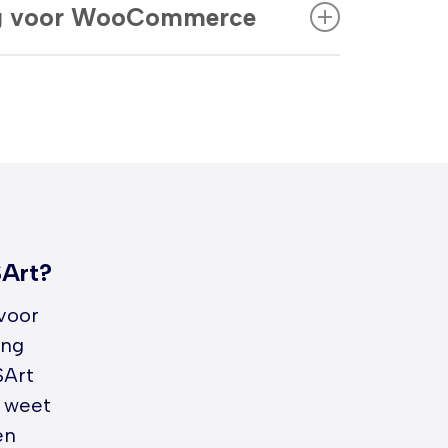
 gemakkelijk de controle over je
ng voor WooCommerce
 basis. Elk element wordt
 en klantgegevens behouden.
roep in gedachten, om de beste
jouw webshop goed vindbaar is door
maximale conversie te garanderen.
lisatie en geïntegreerde
Van productpagina’s tot
dtijden, onze aanpak helpt jouw
n in zoekmachines en meer
Art?
voor
ing
SArt
 weet
en