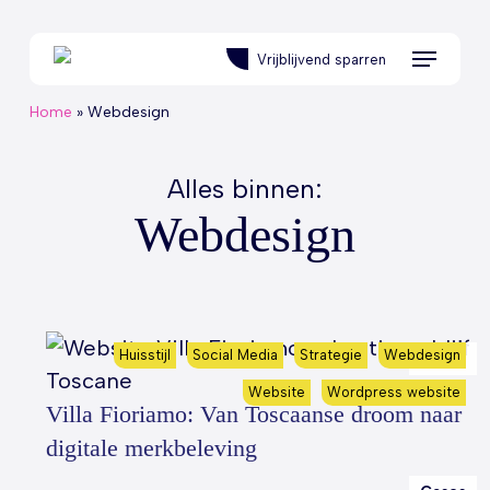
Skip
to
Menu
Vrijblijvend sparren
main
content
Home
»
Webdesign
Alles binnen:
Webdesign
Huisstijl
Social Media
Strategie
Webdesign
Cases
Website
Wordpress website
Villa Fioriamo: Van Toscaanse droom naar
digitale merkbeleving