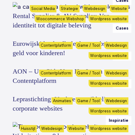
Cases
Social Media
Strategie
Webdesign
Website
Rental Supplier & AV Supplier: Van
Woocommerce Webshop
Wordpress website
identiteit tot digitale beleving
Cases
Eurowijskids: de allerleukste website over
Contentplatform
Game / Tool
Webdesign
geld voor kinderen!
Wordpress website
Cases
AON – Uw Gids Voor Het Leven
Contentplatform
Game / Tool
Webdesign
Contentplatform
Wordpress website
Cases
Leprastichting: Verdere ontwikkeling
Animaties
Game / Tool
Webdesign
corporate websites
Wordpress website
Inspiratie
Huisstijl
Webdesign
Website
Wordpress website