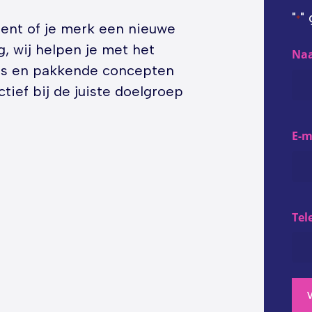
"
"
*
ent of je merk een nieuwe
, wij helpen je met het
Na
es en pakkende concepten
tief bij de juiste doelgroep
E-m
Te