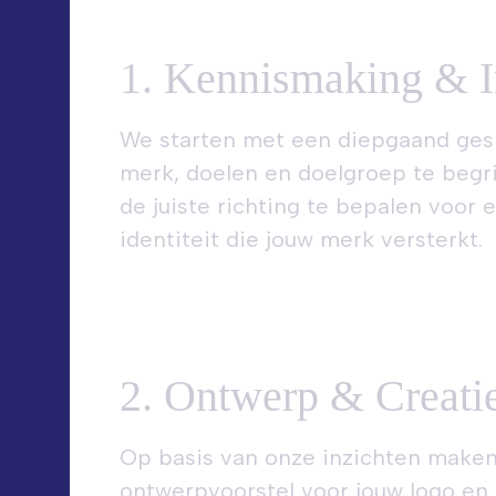
1. Kennismaking & I
We starten met een diepgaand ges
merk, doelen en doelgroep te begri
de juiste richting te bepalen voor 
identiteit die jouw merk versterkt.
n
2. Ontwerp & Creati
Op basis van onze inzichten make
ontwerpvoorstel voor jouw logo en hu