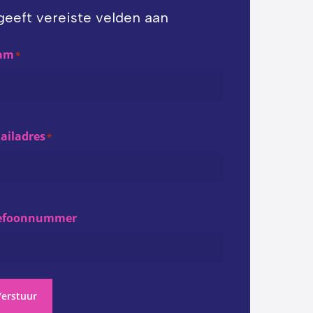
 geeft vereiste velden aan
am
*
ailadres
*
lefoonnummer
Verstuur