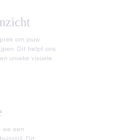
nzicht
prek om jouw
jpen. Dit helpt ons
een unieke visuele
e
n we een
isstijl. Dit