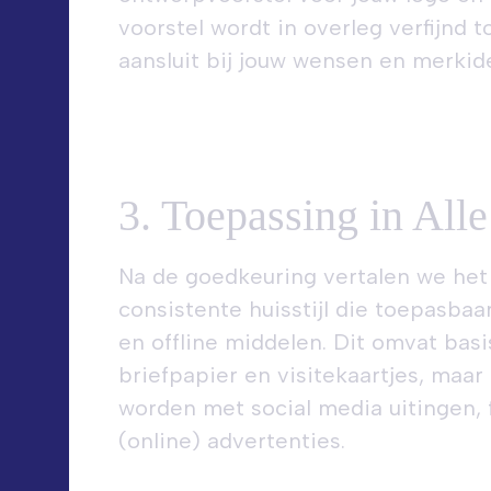
voorstel wordt in overleg verfijnd t
aansluit bij jouw wensen en merkide
3. Toepassing in All
Na de goedkeuring vertalen we het
consistente huisstijl die toepasbaar
en offline middelen. Dit omvat bas
briefpapier en visitekaartjes, maar
worden met social media uitingen, f
(online) advertenties.