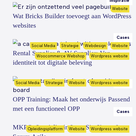
Inspiratie
Website
Wat Bricks Builder toevoegt aan WordPress
websites
Cases
Social Media
Strategie
Webdesign
Website
Rental Supplier & AV Supplier: Van
Woocommerce Webshop
Wordpress website
identiteit tot digitale beleving
Social Media
Strategie
Website
Wordpress website
Cases
OPP Training: Maak het onderwijs Passend
met een functioneel OPP
Cases
MKPC: Specialist in Lean Six Sigma &
Opleidingsplatform
Website
Wordpress website