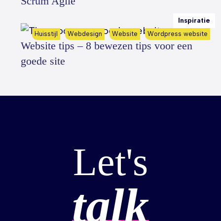
Scrum Agile
Inspiratie
Huisstijl
Webdesign
Website
Wordpress website
Website tips – 8 bewezen tips voor een
goede site
Let's
talk