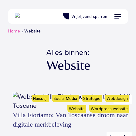
Skip
to
Menu
Vrijblijvend sparren
main
content
Home
»
Website
Alles binnen:
Website
Huisstijl
Social Media
Strategie
Webdesign
Cases
Website
Wordpress website
Villa Fioriamo: Van Toscaanse droom naar
digitale merkbeleving