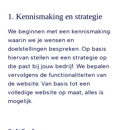
verkeer aan en vergroot je jouw online
andere vragen, we staan altijd paraat
zichtbaarheid.
om jou te assisteren.
1. Kennismaking en strategie
We beginnen met een kennismaking
waarin we je wensen en
doelstellingen bespreken. Op basis
hiervan stellen we een strategie op
die past bij jouw bedrijf. We bepalen
vervolgens de functionaliteiten van
de website. Van basis tot een
volledige website op maat, alles is
mogelijk.