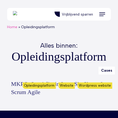
Skip
to
Menu
Vrijblijvend sparren
main
content
Home
»
Opleidingsplatform
Alles binnen:
Opleidingsplatform
Cases
MKPC: Specialist in Lean Six Sigma &
Opleidingsplatform
Website
Wordpress website
Scrum Agile