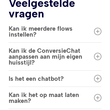
Veelgestelde
vragen
Kan ik meerdere flows
instellen?
Ja, onbeperkt en volledig aanpasbaar.
Kan ik de ConversieChat
aanpassen aan mijn eigen
huisstijl?
Absoluut, kleuren, knoppen en teksten.
Is het een chatbot?
Nee, het zijn keuze-gebaseerde
Kan ik het op maat laten
interacties die je zelf op maat in kan
maken?
stellen, geen AI-chatbot.