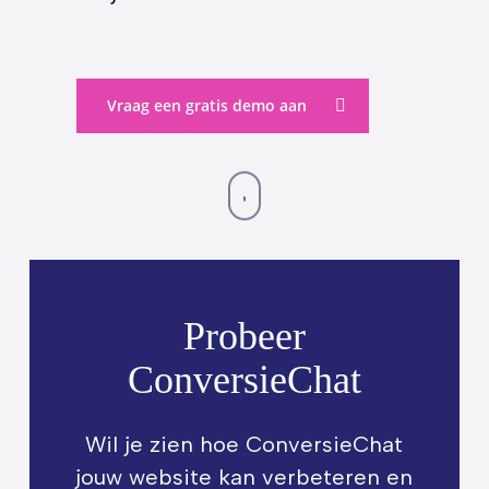
Vraag een gratis demo aan
Navigate
to
the
Probeer
next
ConversieChat
section
Wil je zien hoe ConversieChat
jouw website kan verbeteren en